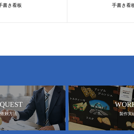
手書き看板
手書き看
QUEST
WOR
ご依頼方法
製作実