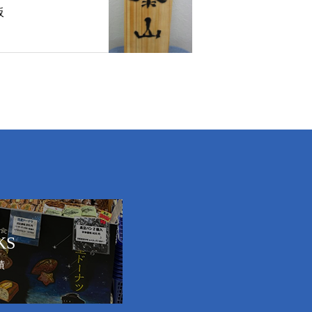
板
KS
績