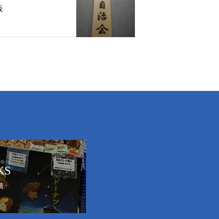
板
KS
績